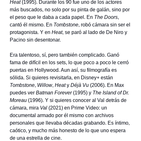
Heat
(1995). Durante los 90 fue uno de los actores
más buscados, no solo por su pinta de galán, sino por
el peso que le daba a cada papel. En
The Doors
,
cantó él mismo. En
Tombstone
, robó cámara sin ser el
protagonista. Y en
Heat
, se paró al lado de De Niro y
Pacino sin desentonar.
Era talentoso, sí, pero también complicado. Ganó
fama de difícil en los sets, lo que poco a poco le cerró
puertas en Hollywood. Aun así, su filmografía es
sólida. Si quieres revisitarla, en Disney+ están
Tombstone
,
Willow
,
Heat
y
Déjà Vu
(2006). En Max
puedes ver
Batman Forever
(1995) y
The Island of Dr.
Moreau
(1996). Y si quieres conocer al Val detrás de
cámara, mira
Val
(2021) en Prime Video: un
documental armado por él mismo con archivos
personales que llevaba décadas grabando. Es íntimo,
caótico, y mucho más honesto de lo que uno espera
de una estrella de cine.