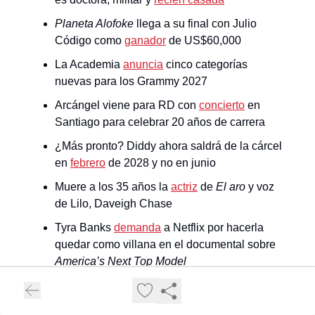
Planeta Alofoke
llega a su final con Julio
Código como
ganador
de US$60,000
La Academia
anuncia
cinco categorías
nuevas para los Grammy 2027
Arcángel viene para RD con
concierto
en
Santiago para celebrar 20 años de carrera
¿Más pronto? Diddy ahora saldrá de la cárcel
en
febrero
de 2028 y no en junio
Muere a los 35 años la
actriz
de
El aro
y voz
de Lilo, Daveigh Chase
Tyra Banks
demanda
a Netflix por hacerla
quedar como villana en el documental sobre
America’s Next Top Model
Dembow
dominicano llega al Mundial 2026
con “Toco Toco To”