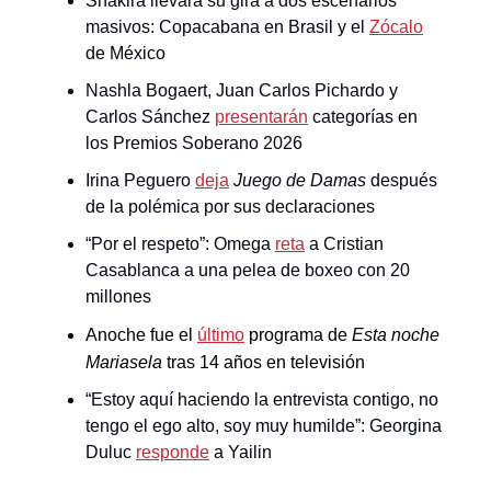
Shakira llevará su gira a dos escenarios
masivos: Copacabana en Brasil y el
Zócalo
de México
Nashla Bogaert, Juan Carlos Pichardo y
Carlos Sánchez
presentarán
categorías en
los Premios Soberano 2026
Irina Peguero
deja
Juego de Damas
después
de la polémica por sus declaraciones
“Por el respeto”: Omega
reta
a Cristian
Casablanca a una pelea de boxeo con 20
millones
Anoche fue el
último
programa de
Esta noche
Mariasela
tras 14 años en televisión
“Estoy aquí haciendo la entrevista contigo, no
tengo el ego alto, soy muy humilde”: Georgina
Duluc
responde
a Yailin