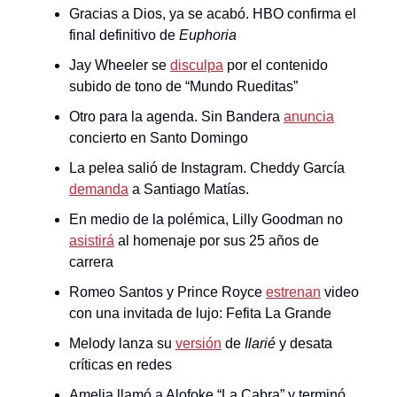
Gracias a Dios, ya se acabó. HBO confirma el
final definitivo de
Euphoria
Jay Wheeler se
disculpa
por el contenido
subido de tono de “Mundo Rueditas”
Otro para la agenda. Sin Bandera
anuncia
concierto en Santo Domingo
La pelea salió de Instagram. Cheddy García
demanda
a Santiago Matías.
En medio de la polémica, Lilly Goodman no
asistirá
al homenaje por sus 25 años de
carrera
Romeo Santos y Prince Royce
estrenan
video
con una invitada de lujo: Fefita La Grande
Melody lanza su
versión
de
Ilarié
y desata
críticas en redes
Amelia llamó a Alofoke “La Cabra” y terminó