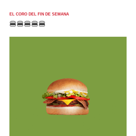
EL CORO DEL FIN DE SEMANA
🍔🍔🍔🍔🍔